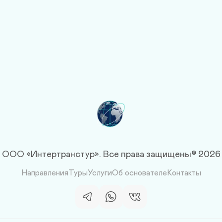
ля вас
Опыт 18 л
 соберу путешествие, исходя 
Мой опыт — это ваша безо
то будет ваш уникальный 
авиакомпаний, которые не оп
избежа
ООО «Интертранстур».
Все права защищены© 2026
Направления
Туры
Услуги
Об основателе
Контакты